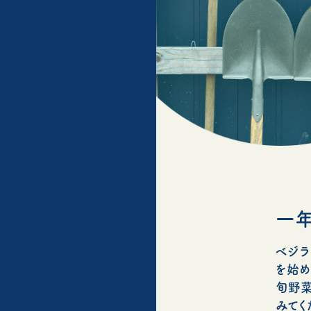
一年
ベジラ
を始め
旬野菜
みてく