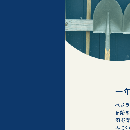
一年
ベジラ
を始め
旬野菜
みてく