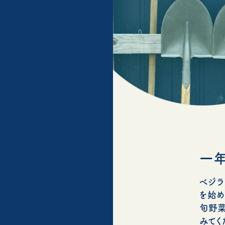
一年
ベジラ
を始め
旬野菜
みてく